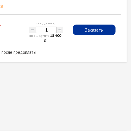
з
.
Количество
-
+
Заказать
шт на сумму
18 400
₽
а после предоплаты