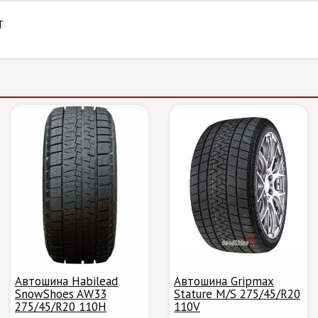
T
Автошина Habilead
Автошина Gripmax
SnowShoes AW33
Stature M/S 275/45/R20
275/45/R20 110H
110V