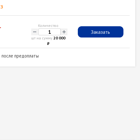
з
.
Количество
-
+
Заказать
шт на сумму
20 000
₽
а после предоплаты