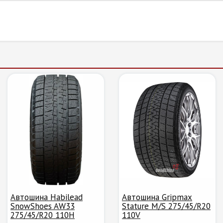
Автошина Habilead
Автошина Gripmax
SnowShoes AW33
Stature M/S 275/45/R20
275/45/R20 110H
110V