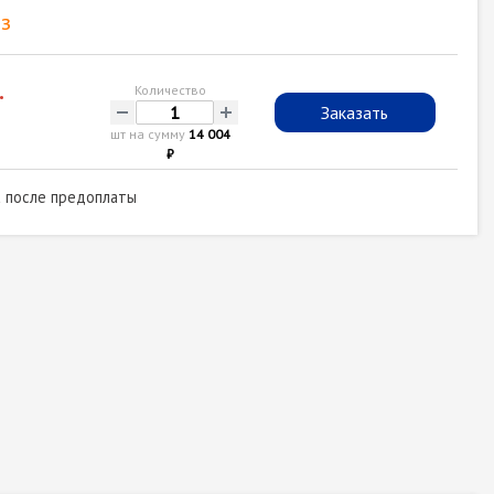
з
.
Количество
-
+
Заказать
шт на сумму
14 004
₽
а после предоплаты