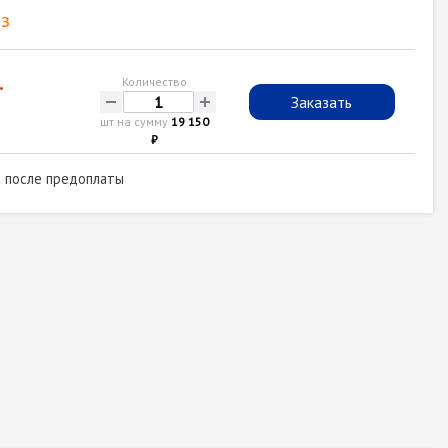
з
.
Количество
-
+
Заказать
шт на сумму
19 150
₽
а после предоплаты