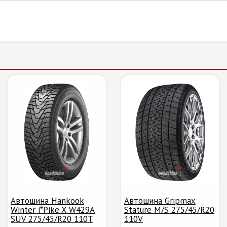
Автошина Hankook
Автошина Gripmax
Winter i*Pike X W429A
Stature M/S 275/45/R20
SUV 275/45/R20 110T
110V