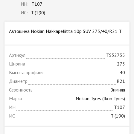
ИН:
T107
ИС:
T (190)
Автошина Nokian Hakkapeliitta 10p SUV 275/40/R21 T
Артикул
TS32735
Ширина
275
Высота профиля
40
Диаметр
R21
Сезонность
Зимняя
Марка
Nokian Tyres (Ikon Tyres)
ИН
T107
ИС
T (190)