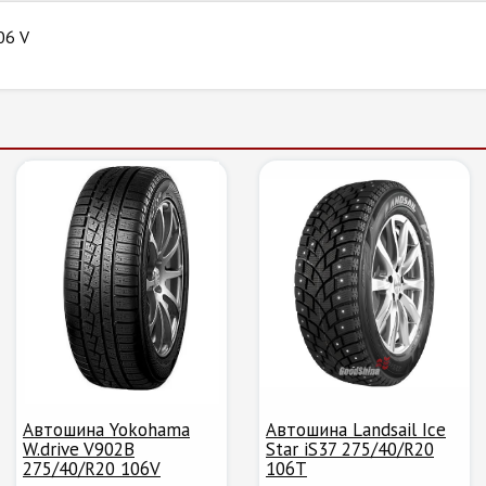
06 V
Автошина Yokohama
Автошина Landsail Ice
W.drive V902B
Star iS37 275/40/R20
275/40/R20 106V
106T