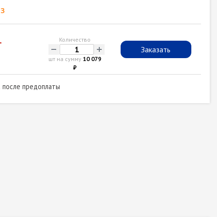
з
.
Количество
-
+
Заказать
шт на сумму
10 079
₽
а после предоплаты