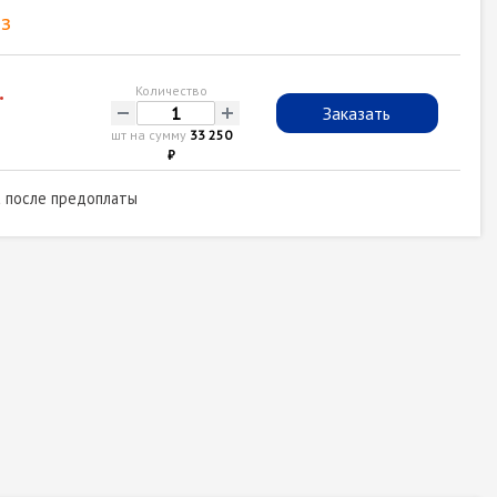
з
.
Количество
-
+
Заказать
шт на сумму
33 250
₽
а после предоплаты