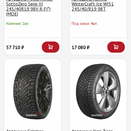
SottoZero Serie III
WinterCraft Ice WI51
245/40R19 98V R-F(*)
245/40/R19 98T
(MOE)
Наличие: 2шт.
Под заказ: 4шт.
57 710 ₽
17 080 ₽