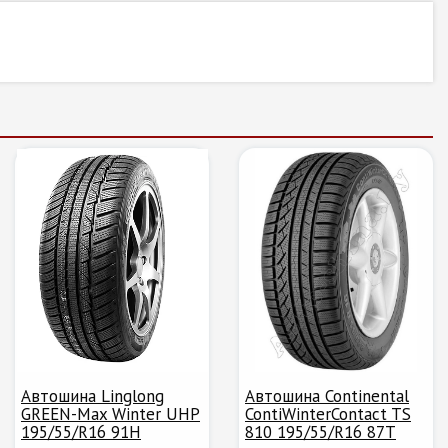
Автошина Linglong
Автошина Continental
GREEN-Max Winter UHP
ContiWinterContact TS
195/55/R16 91H
810 195/55/R16 87T