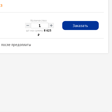
з
Количество
-
+
Заказать
шт на сумму
8 625
₽
а после предоплаты