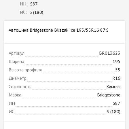
ИН:
S87
ИС:
S (180)
Автошина Bridgestone Blizzak Ice 195/55R16 87 S
Артикул
BR013623
Ширина
195
Высота профиля
55
Диаметр
R16
Сезонность
Зимняя
Марка
Bridgestone
ИН
S87
ИС
S (180)