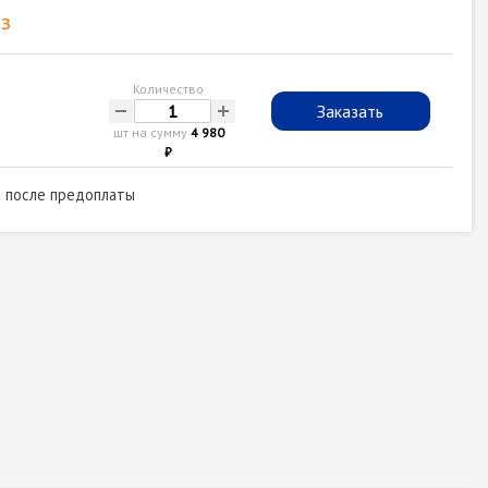
з
Количество
-
+
Заказать
шт на сумму
4 980
₽
а после предоплаты