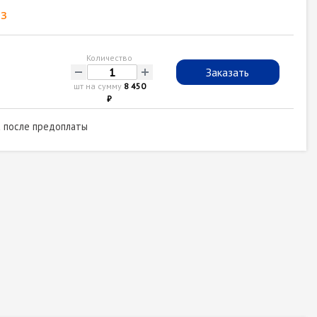
з
Количество
-
+
Заказать
шт на сумму
8 450
₽
а после предоплаты