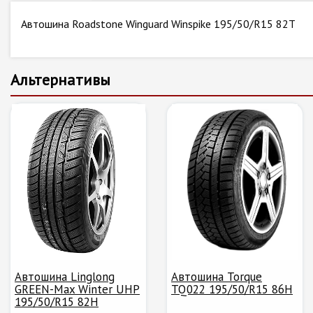
Автошина Roadstone Winguard Winspike 195/50/R15 82T
Альтернативы
Автошина Linglong
Автошина Torque
GREEN-Max Winter UHP
TQ022 195/50/R15 86H
195/50/R15 82H