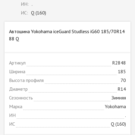
ИН:
.
ИС:
Q (160)
Автошина Yokohama iceGuard Studless iG60 185/70R14
88 Q
Артикул
R2848
Ширина
185
Высота профиля
70
Диаметр
R14
Сезонность
Зимняя
Марка
Yokohama
ИН
.
ИС
Q (160)