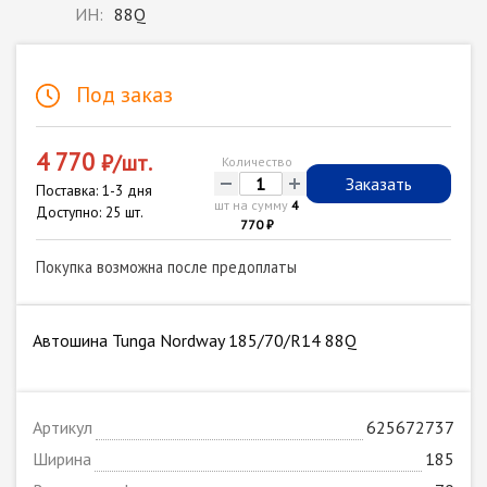
ИН:
88Q
Под заказ
4 770
₽/шт.
Количество
-
+
Заказать
Поставка: 1-3 дня
шт на сумму
4
Доступно: 25 шт.
770 ₽
Покупка возможна после предоплаты
Автошина Tunga Nordway 185/70/R14 88Q
Артикул
625672737
Ширина
185