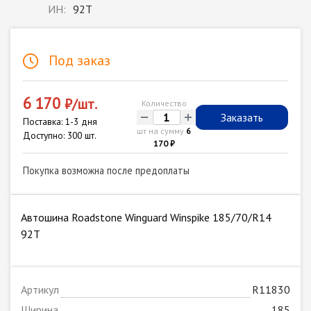
ИН:
92T
Под заказ
6 170
₽/шт.
Количество
-
+
Заказать
Поставка: 1-3 дня
шт на сумму
6
Доступно: 300 шт.
170 ₽
Покупка возможна после предоплаты
Автошина Roadstone Winguard Winspike 185/70/R14
92T
Артикул
R11830
Ширина
185