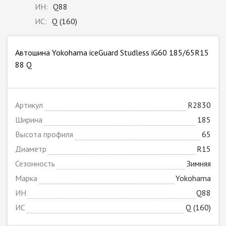
ИН:
Q88
ИС:
Q (160)
Автошина Yokohama iceGuard Studless iG60 185/65R15
88 Q
Артикул
R2830
Ширина
185
Высота профиля
65
Диаметр
R15
Сезонность
Зимняя
Марка
Yokohama
ИН
Q88
ИС
Q (160)