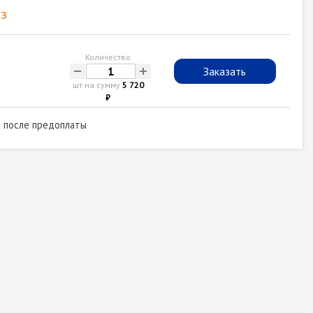
з
Количество
-
+
Заказать
шт на сумму
5 720
₽
а после предоплаты