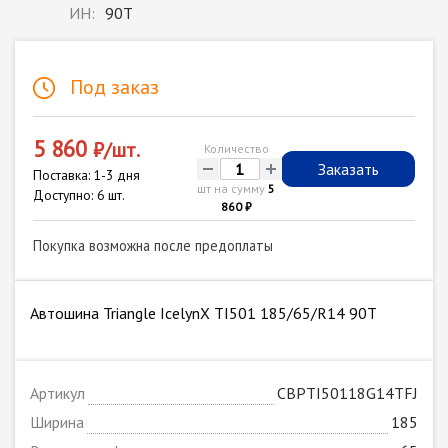
ИН:
90T
Под заказ
5 860
₽/шт.
Количество
-
+
Заказать
Поставка: 1-3 дня
шт на сумму
5
Доступно: 6 шт.
860 ₽
Покупка возможна после предоплаты
Автошина Triangle IcelynX TI501 185/65/R14 90T
Артикул
CBPTI50118G14TFJ
Ширина
185