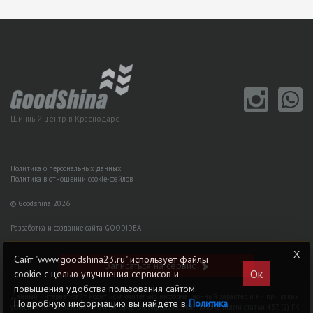
Шинный центр в Краснодаре
Политика о персональных данных
Политика в отношении cookie-файлов
© Goodshina 2026
Разработка и создание сайта GOODIDEA
Сайт "www.goodshina23.ru" использует файлы
Записаться на сервис
Ок
cookie с целью улучшения сервисов и
повышения удобства пользования сайтом.
Данный интернет-сайт носит исключительно информационный характер и ни при каких
Подробную информацию вы найдете в
Политика
условиях не является публичной офертой, определяемой положениями статьи 437 (2) ГK