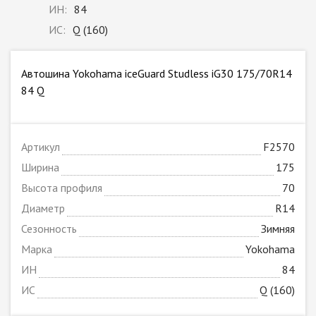
ИН:
84
ИС:
Q (160)
Автошина Yokohama iceGuard Studless iG30 175/70R14
84 Q
Артикул
F2570
Ширина
175
Высота профиля
70
Диаметр
R14
Сезонность
Зимняя
Марка
Yokohama
ИН
84
ИС
Q (160)