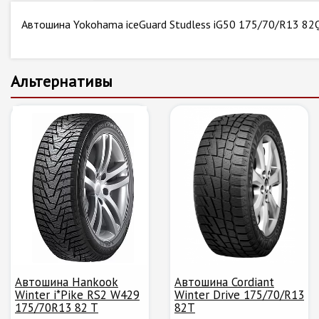
Автошина Yokohama iceGuard Studless iG50 175/70/R13 82
Альтернативы
Автошина Hankook
Автошина Cordiant
Winter i*Pike RS2 W429
Winter Drive 175/70/R13
175/70R13 82 T
82T