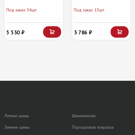
Под заказ: 34шт.
Под заказ: 13шт.
5 530 ₽
3 786 ₽
Летние шины
Шиномонтаж
Зимние шины
Порошковая покраска