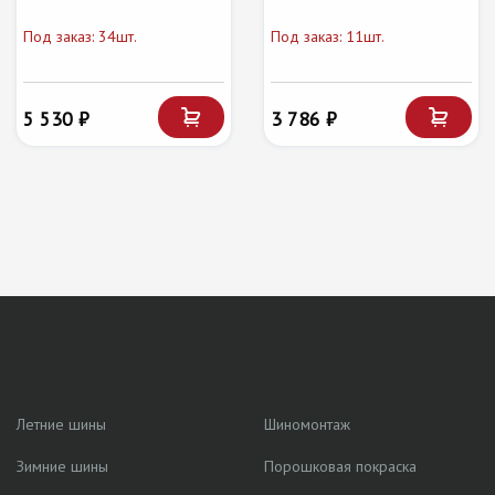
Под заказ: 34шт.
Под заказ: 11шт.
5 530 ₽
3 786 ₽
Летние шины
Шиномонтаж
Зимние шины
Порошковая покраска