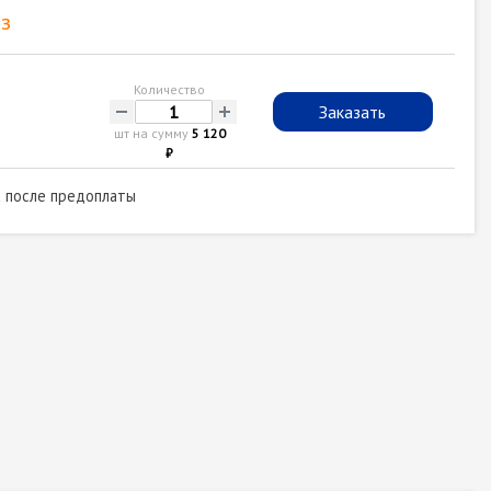
з
Количество
-
+
Заказать
шт на сумму
5 120
₽
а после предоплаты