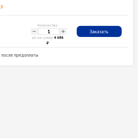
з
Количество
-
+
Заказать
шт на сумму
4 686
₽
а после предоплаты