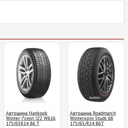
Автошина Hankook
Автошина Roadmarch
Winter i*cept IZ2 W616
Winterxpro Studs 68
175/65R14 86 T
175/65/R14 86T