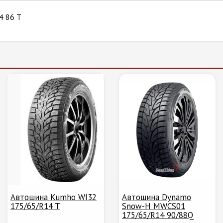
4 86 T
Автошина Kumho WI32
Автошина Dynamo
175/65/R14 T
Snow-H MWCS01
175/65/R14 90/88Q