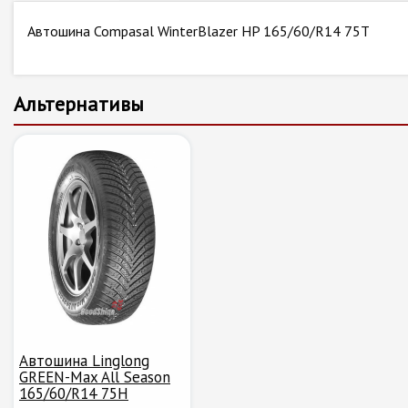
Автошина Compasal WinterBlazer HP 165/60/R14 75T
Альтернативы
Автошина Linglong
GREEN-Max All Season
165/60/R14 75H