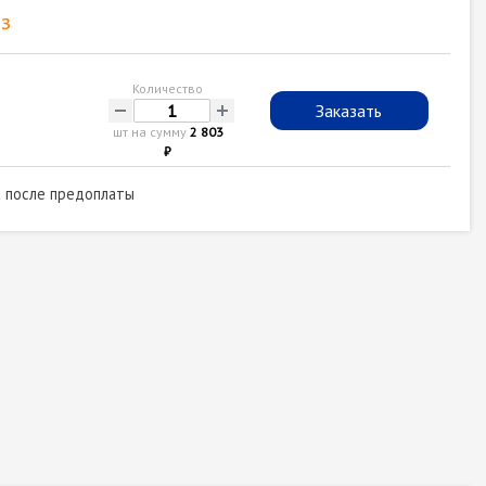
з
Количество
-
+
Заказать
шт на сумму
2 803
₽
а после предоплаты