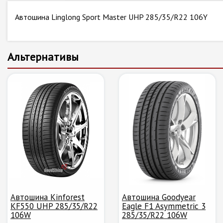
Автошина Linglong Sport Master UHP 285/35/R22 106Y
Альтернативы
Автошина Kinforest
Автошина Goodyear
KF550 UHP 285/35/R22
Eagle F1 Asymmetric 3
106W
285/35/R22 106W