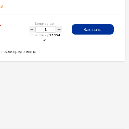
з
.
Количество
-
+
Заказать
шт на сумму
12 194
₽
а после предоплаты