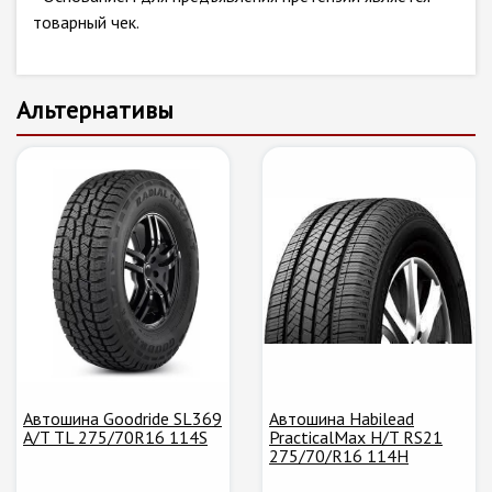
товарный чек.
Альтернативы
Автошина Goodride SL369
Автошина Habilead
A/T TL 275/70R16 114S
PracticalMax H/T RS21
275/70/R16 114H