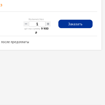
з
Количество
-
+
Заказать
шт на сумму
9 900
₽
а после предоплаты