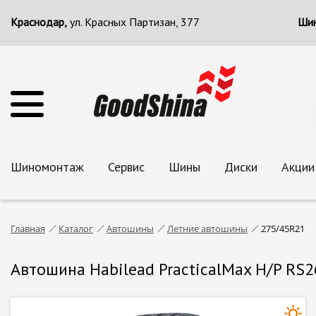
Краснодар,
ул. Красных Партизан, 377
Шин
Шиномонтаж
Сервис
Шины
Диски
Акции
Главная
Каталог
Автошины
Летние автошины
275/45R21
Автошина Habilead PracticalMax H/P RS