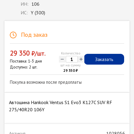
ИН:
106
ИС:
Y (300)
Под заказ
29 350
₽/шт.
Количество
-
+
Заказать
Поставка: 1-3 дня
шт на сумму
Доступно: 2 шт.
29 350 ₽
Покупка возможна после предоплаты
Автошина Hankook Ventus S1 Evo3 K127C SUV RF
275/40R20 106Y
Артикул
1028056