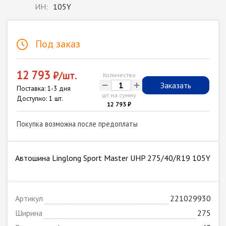
ИН:
105Y
Под заказ
12 793
₽/шт.
Количество
-
+
Заказать
Поставка: 1-3 дня
шт на сумму
Доступно: 1 шт.
12 793 ₽
Покупка возможна после предоплаты
Автошина Linglong Sport Master UHP 275/40/R19 105Y
Артикул
221029930
Ширина
275