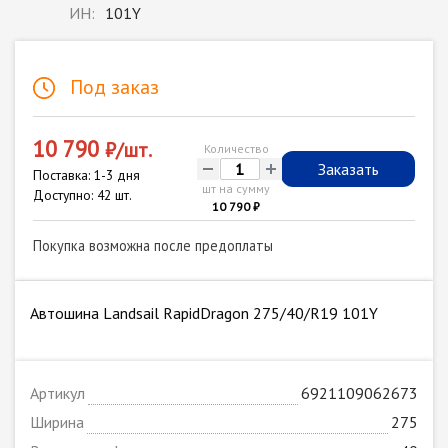
ИН:
101Y
Под заказ
10 790
₽/шт.
Количество
-
+
Заказать
Поставка: 1-3 дня
шт на сумму
Доступно: 42 шт.
10 790 ₽
Покупка возможна после предоплаты
Автошина Landsail RapidDragon 275/40/R19 101Y
Артикул
6921109062673
Ширина
275