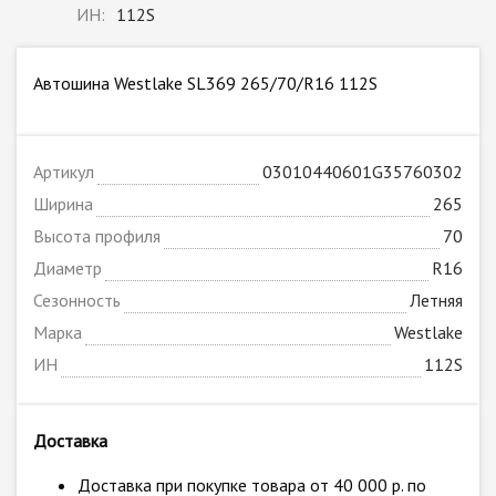
ИН:
112S
Автошина Westlake SL369 265/70/R16 112S
Артикул
03010440601G35760302
Ширина
265
Высота профиля
70
Диаметр
R16
Сезонность
Летняя
Марка
Westlake
ИН
112S
Доставка
Доставка при покупке товара от 40 000 р. по