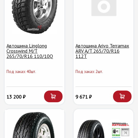
Автошина Linglong
Автошина Arivo Terramax
Crosswind M/T
ARV A/T 265/70/R16
265/70/R16 110/10Q
112T
Под заказ: 40шт.
Под заказ: 2шт.
13 200 ₽
9 671 ₽