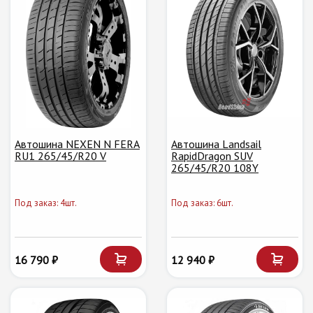
Автошина NEXEN N FERA
Автошина Landsail
RU1 265/45/R20 V
RapidDragon SUV
265/45/R20 108Y
Под заказ: 4шт.
Под заказ: 6шт.
16 790 ₽
12 940 ₽