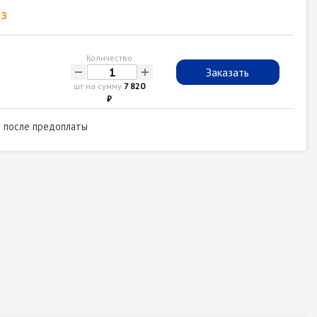
з
Количество
-
+
Заказать
шт на сумму
7 820
₽
а после предоплаты