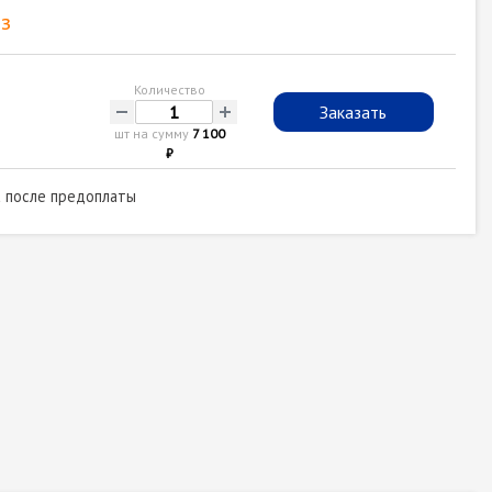
з
Количество
-
+
Заказать
шт на сумму
7 100
₽
а после предоплаты