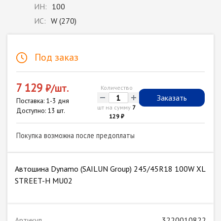
ИН:
100
ИС:
W (270)
Под заказ
7 129
₽/шт.
Количество
-
+
Заказать
Поставка: 1-3 дня
шт на сумму
7
Доступно: 13 шт.
129 ₽
Покупка возможна после предоплаты
Автошина Dynamo (SAILUN Group) 245/45R18 100W XL
STREET-H MU02
Артикул
3220010822