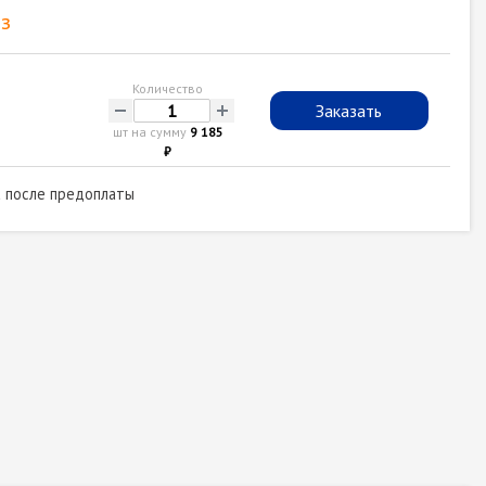
з
Количество
-
+
Заказать
шт на сумму
9 185
₽
а после предоплаты