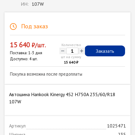
ИН:
107W
Под заказ
15 640
₽/шт.
Количество
-
+
Заказать
Поставка: 1-3 дня
шт на сумму
Доступно: 4 шт.
15 640 ₽
Покупка возможна после предоплаты
Автошина Hankook Kinergy 4S2 H750A 235/60/R18
107W
Артикул
1025471
Ширина
235