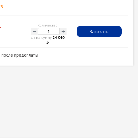
з
.
Количество
-
+
Заказать
шт на сумму
24 040
₽
а после предоплаты