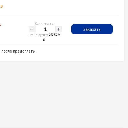
з
.
Количество
-
+
Заказать
шт на сумму
23 329
₽
а после предоплаты