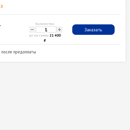
з
.
Количество
-
+
Заказать
шт на сумму
21 400
₽
а после предоплаты