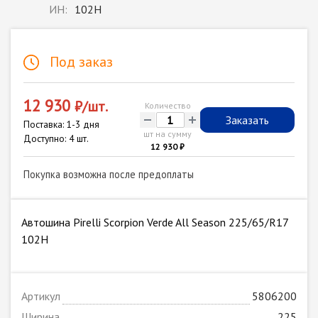
ИН:
102H
Под заказ
12 930
₽/шт.
Количество
-
+
Заказать
Поставка: 1-3 дня
шт на сумму
Доступно: 4 шт.
12 930 ₽
Покупка возможна после предоплаты
Автошина Pirelli Scorpion Verde All Season 225/65/R17
102H
Артикул
5806200
Ширина
225