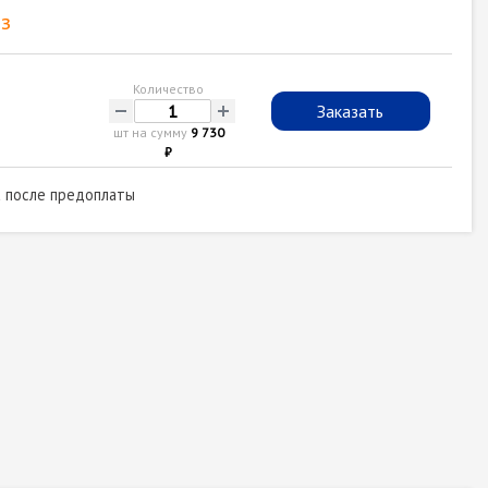
з
Количество
-
+
Заказать
шт на сумму
9 730
₽
а после предоплаты