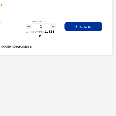
з
.
Количество
-
+
Заказать
шт на сумму
11 524
₽
а после предоплаты