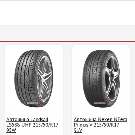
Автошина Landsail
Автошина Nexen NFera
LS588 UHP 215/50/R17
Primus V 215/50/R17
95W
91V