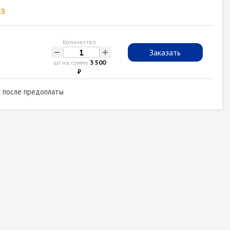
з
Количество
-
+
Заказать
шт на сумму
3 500
₽
а после предоплаты