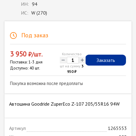
ИН:
94
ИС:
W (270)
Под заказ
3 950
₽/шт.
Количество
-
+
Заказать
Поставка: 1-3 дня
шт на сумму
3
Доступно: 40 шт.
950 ₽
Покупка возможна после предоплаты
Автошина Goodride ZuperEco Z-107 205/55R16 94W
Артикул
1265553